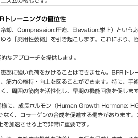
カニズムの核心です。
FRトレーニングの優位性
ce:冷却、Compression:圧迫、Elevation:挙
わゆる「廃用性萎縮」を引き起こします。これにより、
期的なアプローチを提供します。
患部に強い負荷をかけることはできません。BFRトレ
ら、筋力の維持・向上を図ることができます
。特に、手
なく、周囲の筋肉を活性化し、早期の機能回復を促しま
同様に、
成長ホルモン（Human Growth Hormone
でなく、
コラーゲンの合成を促進する働き
があります。
上を加速させる上で非常に重要です。