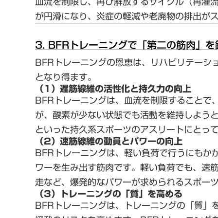
血流を制限し、再び解放するサイクル（再灌
が円滑になり、炎症の軽減や老廃物の排出が
3. BFRトレーニングで「第二の筋肉」
BFRトレーニングの恩恵は、リハビリテーシ
となり得ます。
（1）遅筋線維の活性化と持久力の向上
BFRトレーニングは、血流を制限することで
が、酸素が少ない状態でも活動を維持しよう
といった持久系スポーツのアスリートにとっ
（2）速筋線維の動員とパワーの向上
BFRトレーニングは、軽い負荷で行うにもか
ワーを生み出す筋肉です。軽い負荷でも、速
走など、
爆発的なパワーが求められるスポー
（3）トレーニングの「質」を高める
BFRトレーニングは、トレーニングの「質」