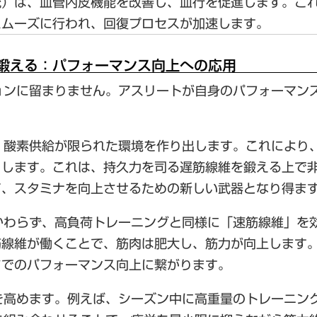
流）は、血管内皮機能を改善し、
血行を促進
します。こ
スムーズに行われ、
回復プロセスが加速
します。
を鍛える：パフォーマンス向上への応用
ョンに留まりません。アスリートが自身のパフォーマン
、酸素供給が限られた環境を作り出します。これにより
とします。これは、持久力を司る遅筋線維を鍛える上で
て、
スタミナを向上させるための新しい武器
となり得ま
かわらず、高負荷トレーニングと同様に「速筋線維」を
筋線維が働くことで、筋肉は肥大し、筋力が向上します
ツでのパフォーマンス向上
に繋がります。
を高めます。例えば、シーズン中に高重量のトレーニン