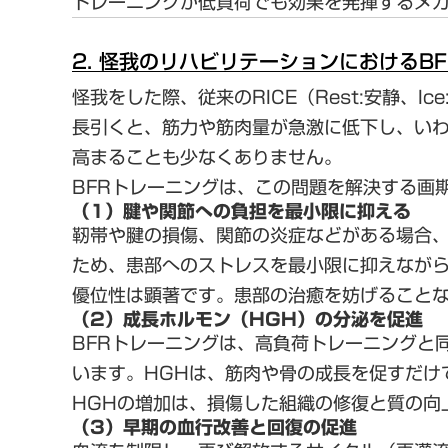
トレーニングが低負荷でも効果を発揮するメ
2. 怪我のリハビリテーションにおけるB
怪我をした際、従来の
RICE
（Rest:安静、I
長引くと、筋力や筋肉量が急激に低下し、い
高まることも少なくありません。
BFRトレーニングは、この問題を解決する画
（1）腱や関節への負担を最小限に抑える
靭帯や腱の損傷、関節の炎症などがある場合、
ため、患部へのストレスを最小限に抑えなが
優位性は顕著です。患部の治癒を妨げること
（2）成長ホルモン（HGH）の分泌を促進
BFRトレーニングは、高負荷トレーニングと
います。HGHは、筋肉や骨の成長を促すだけ
HGHの増加は、損傷した組織の修復と質の向
（3）早期の血行改善と回復の促進