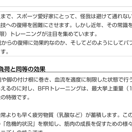
人まで、スポーツ愛好家にとって、怪我は避けて通れな
競技への復帰を困難にさせます。しかし近年、その常識
：血流制限）トレーニング
が注目を集めています。
我からの復帰に効果的なのか、そしてどのようにしてパ
ます。
高負荷と同等の効果
腕や脚の付け根に巻き、血流を適度に制限した状態で行
えるのに対し、BFRトレーニングは、
最大挙上重量（1
大の特徴です。
通常よりも早く疲労物質（乳酸など）が蓄積します。こ
「危機的状況」を察知し、筋肉の成長を促すための様々