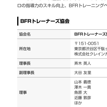
ロの指導力のスキル向上、BFRトレーニング
BFRトレーナーズ協会
協会名
BFRトレーナーズ
〒151-0051
所在地
東京都渋谷区千駄ヶ
株式会社クレイン
理事長
斉木 英人
副理事長
大谷 友里
山本 義徳
澤木 一貴
理事
魚原 大
近藤 敦彦
ほか