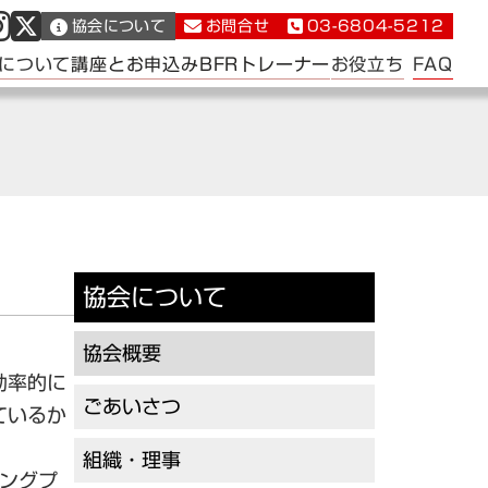
協会について
お問合せ
03-6804-5212
FAQ
について
講座とお申込み
BFRトレーナー
お役立ち
協会について
協会概要
効率的に
ごあいさつ
ているか
組織・理事
ニングプ