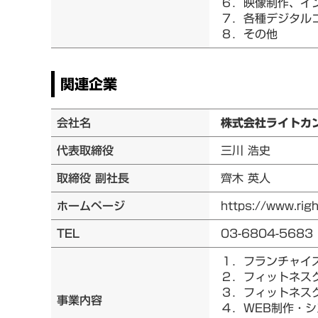
６．映像制作、イ
７．各種デジタル
８．その他
関連企業
会社名
株式会社ライトカ
代表取締役
三川 浩史
取締役 副社長
齊木 英人
ホームページ
https://www.rig
TEL
03-6804-5683
１．フランチャイ
２．フィットネス
３．フィットネス
事業内容
４．WEB制作・