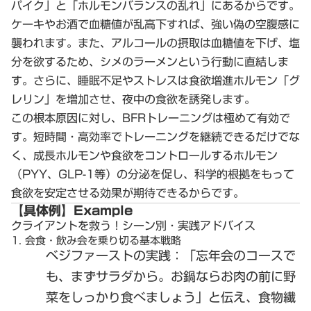
パイク」と「ホルモンバランスの乱れ」にあるからです。
ケーキやお酒で血糖値が乱高下すれば、強い偽の空腹感に
襲われます。また、アルコールの摂取は血糖値を下げ、塩
分を欲するため、シメのラーメンという行動に直結しま
す。さらに、睡眠不足やストレスは食欲増進ホルモン「グ
レリン」を増加させ、夜中の食欲を誘発します。
この根本原因に対し、BFRトレーニングは極めて有効で
す。
短時間・高効率
でトレーニングを継続できるだけでな
く、成長ホルモンや食欲をコントロールするホルモン
（PYY、GLP-1等）の分泌を促し、
科学的根拠をもって
食欲を安定させる効果が期待
できるからです。
【具体例】Example
クライアントを救う！シーン別・実践アドバイス
1. 会食・飲み会を乗り切る基本戦略
ベジファーストの実践
：「忘年会のコースで
も、まずサラダから。お鍋ならお肉の前に野
菜をしっかり食べましょう」と伝え、食物繊