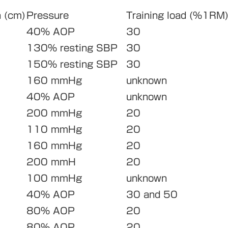
h (cm)
Pressure
Training load (%1RM
40% AOP
30
130% resting SBP
30
150% resting SBP
30
160 mmHg
unknown
40% AOP
unknown
200 mmHg
20
110 mmHg
20
160 mmHg
20
200 mmH
20
100 mmHg
unknown
40% AOP
30 and 50
80% AOP
20
80% AOP
20