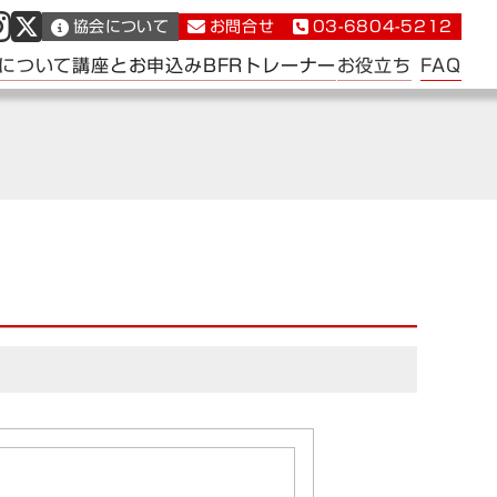
協会について
お問合せ
03-6804-5212
FAQ
について
講座とお申込み
BFRトレーナー
お役立ち