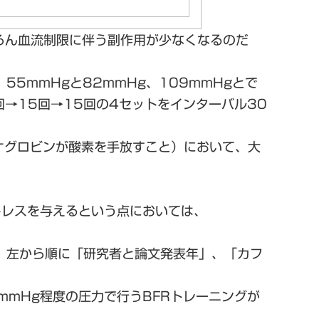
ろん血流制限に伴う副作用が少なくなるのだ
55mmHgと82mmHg、109mmHgとで
→15回→15回の4セットをインターバル30
オグロビンが酸素を手放すこと）において、大
トレスを与えるという点においては、
う。左から順に「研究者と論文発表年」、「カフ
mmHg程度の圧力で行うBFRトレーニングが