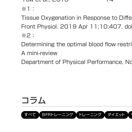
※1：
Tissue Oxygenation in Response to Diffe
Front Physiol. 2019 Apr 11;10:407. d
※2：
Determining the optimal blood flow restr
A mini-review
Department of Physical Performance, No
コラム
すべて
BFRトレーニング
トレーニング
ダイエット