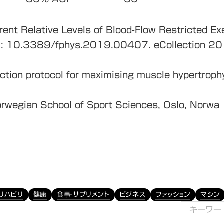
rent Relative Levels of Blood-Flow Restricted Ex
oi: 10.3389/fphys.2019.00407. eCollection 20
iction protocol for maximising muscle hypertrophy
rwegian School of Sport Sciences, Oslo, Norwa
リハビリ
健康
食事・サプリメント
ビジネス
ファッション
マシン