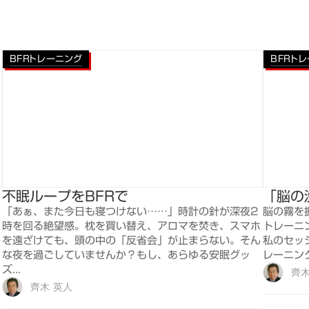
BFRトレーニング
BFRト
不眠ループをBFRで
「脳の
「あぁ、また今日も寝つけない……」時計の針が深夜2
脳の霧を
時を回る絶望感。枕を買い替え、アロマを焚き、スマホ
トレーニ
を遠ざけても、頭の中の「反省会」が止まらない。そん
私のセッ
な夜を過ごしていませんか？もし、あらゆる安眠グッ
レーニン
ズ...
齊木
齊木 英人