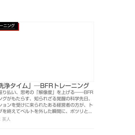
レーニング
洗浄タイム」─BFRトレーニング
振り払い、思考の「解像度」を上げる――BFR
ングがもたらす、知られざる覚醒の科学先日、
ションを受けに来られたある経営者の方が、ト
グを終えてベルトを外した瞬間に、ポツリと...
 英人