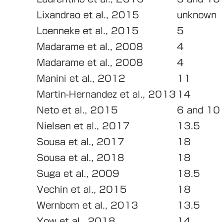
Lixandrao et al., 2015
unknown
Loenneke et al., 2015
5
Madarame et al., 2008
4
Madarame et al., 2008
4
Manini et al., 2012
11
Martin-Hernandez et al., 2013
14
Neto et al., 2015
6 and 10
Nielsen et al., 2017
13.5
Sousa et al., 2017
18
Sousa et al., 2018
18
Suga et al., 2009
18.5
Vechin et al., 2015
18
Wernbom et al., 2013
13.5
Yow et al., 2018
14