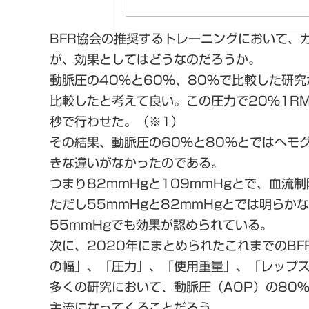
BFR協会の推奨するトレーニングにおいて、
が、効果としてはどうなのだろうか。
動脈圧の40%と60%、80%で比較した研究が
比較したと考えて良い。この圧力で20%1R
秒で行わせた。（※1）
その結果、動脈圧の60%と80%とではヘモ
きな違いがなかったのである。
つまり82mmHgと109mmHgとで、血流
ただし55mmHgと82mmHgとでは明ら
55mmHgでも効果が認められている。
次に、2020年にまとめられたこれまでのB
の幅」、「圧力」、「使用重量」、「レップス
多くの研究において、動脈圧（AOP）の80%
主流になってくることだろう。