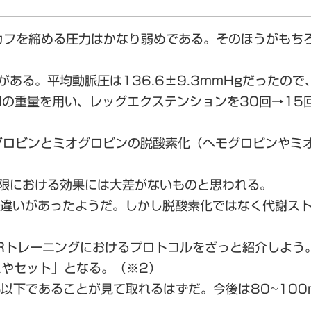
カフを締める圧力はかなり弱めである。そのほうがもち
ある。平均動脈圧は136.6±9.3mmHgだったので、
Mの重量を用い、レッグエクステンションを30回→15回
グロビンとミオグロビンの脱酸素化（ヘモグロビンやミ
制限における効果には大差がないものと思われる。
かな違いがあったようだ。しかし脱酸素化ではなく代謝ス
FRトレーニングにおけるプロトコルをざっと紹介しよ
やセット」となる。（※2）
以下であることが見て取れるはずだ。今後は80~100