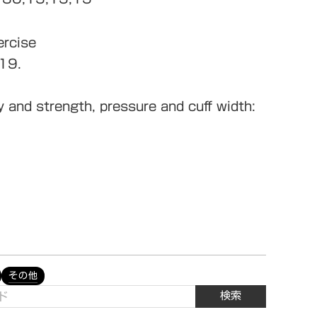
ercise
19.
 and strength, pressure and cuff width:
その他
検索