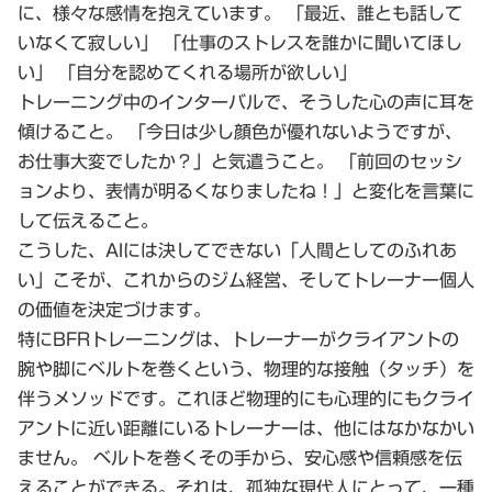
に、様々な感情を抱えています。 「最近、誰とも話して
いなくて寂しい」 「仕事のストレスを誰かに聞いてほし
い」 「自分を認めてくれる場所が欲しい」
トレーニング中のインターバルで、そうした心の声に耳を
傾けること。 「今日は少し顔色が優れないようですが、
お仕事大変でしたか？」と気遣うこと。 「前回のセッシ
ョンより、表情が明るくなりましたね！」と変化を言葉に
して伝えること。
こうした、AIには決してできない「人間としてのふれあ
い」こそが、これからのジム経営、そしてトレーナー個人
の価値を決定づけます。
特にBFRトレーニングは、トレーナーがクライアントの
腕や脚にベルトを巻くという、物理的な接触（タッチ）を
伴うメソッドです。これほど物理的にも心理的にもクライ
アントに近い距離にいるトレーナーは、他にはなかなかい
ません。 ベルトを巻くその手から、安心感や信頼感を伝
えることができる。それは、孤独な現代人にとって、一種