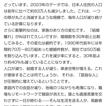
どっています。2023年のデータでは、日本人住民の人口
は前年に比べて
約83万人
も減少しました。これは、一つ
の県が丸ごと消滅するような規模で、毎年人口が減り続け
ている計算になります。
さらに衝撃的なのは、家族のあり方の変化です。 「結婚
離れ」が叫ばれて久しいですが、婚姻数を30年前と比較
してみると、その変化は劇的です。1990年代前半には年
間約70万〜80万組あった婚姻件数が、現在では50万組
を割り込んでいます。これを減少率にすると、30年前よ
り
約40％
も減っていることになります。
人口が減り、結婚する人が減り、単身世帯が増える。これ
が意味することは何でしょうか。 それは、「孤独な人」
が圧倒的に増えているということです。
家庭内での会話が減り、地域のつながりも希薄になり、職
場もリモートワークで雑談が消えた。誰とも直接言葉を交
わさずに一日が終わる——そんな生活を送る人が、高齢者