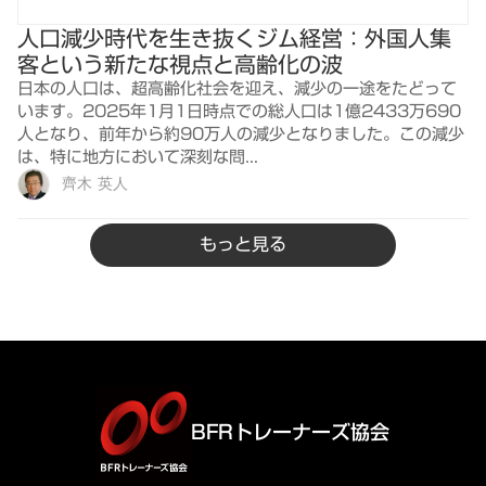
人口減少時代を生き抜くジム経営：外国人集
客という新たな視点と高齢化の波
日本の人口は、超高齢化社会を迎え、減少の一途をたどって
います。2025年1月1日時点での総人口は1億2433万690
人となり、前年から約90万人の減少となりました。この減少
は、特に地方において深刻な問...
齊木 英人
もっと見る
BFRトレーナーズ協会