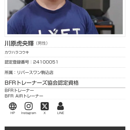
川原
虎央輝
（男性）
カワハラ
コウキ
認定登録番号：24100051
所属：リバースワン駒込店
BFRトレーナーズ協会認定資格
BFRトレーナー
BFR AIRトレーナー
language
HP
Instagram
X
LINE