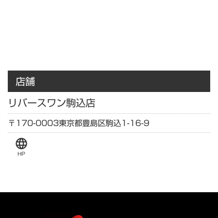
店舗
リバースワン駒込店
〒170-0003
東京都
豊島区駒込1-16-9
language
HP