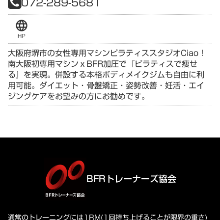
072-289-5681
language
HP
大阪府堺市の女性専用マシンピラティススタジオCiao！
南大阪初専用マシンｘBFR加圧で『ピラティスで痩せ
る』を実現。併設する本格ボディメイクジムも自由に利
用可能。ダイエット・骨盤矯正・姿勢改善・妊活・エイ
ジングケアをお望みの方にお勧めです。
BFRトレーナーズ協会
通常のトレーニングには1RM(1回持ち上げることが限界の重さ)