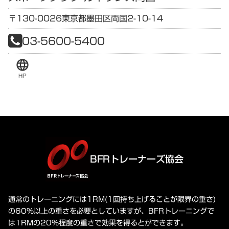
〒130-0026
東京都
墨田区両国2-10-14
03-5600-5400
language
HP
BFRトレーナーズ協会
通常のトレーニングには1RM(1回持ち上げることが限界の重さ)
の60%以上の重さを必要としていますが、BFRトレーニングで
は1RMの20%程度の重さで効果を得るとができます。