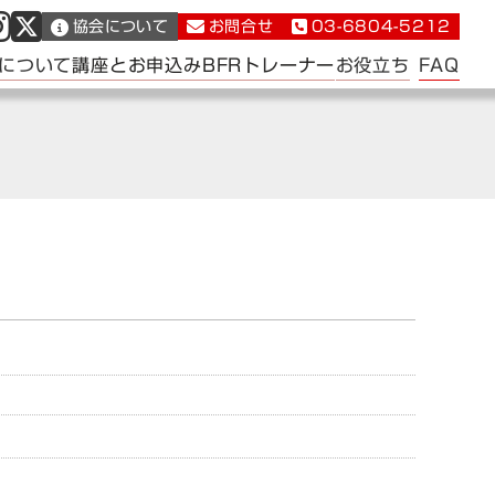
協会について
お問合せ
03-6804-5212
FAQ
について
講座とお申込み
BFRトレーナー
お役立ち