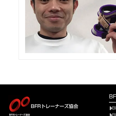
B
BFRトレーナーズ協会
B
B