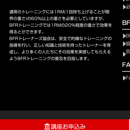
通常のトレーニングには1RM(1回持ち上げることが限
界の重さ)の60%以上の重さを必要としていますが、
B
BFRトレーニングでは1RMの20%程度の重さで効果を
得るとができます。
B
BFRトレーナーズ協会は、安全で的確なトレーニングの
指導を行い、正しい知識と技術を持ったトレーナーを育
成し、より多くの人たちにその効果を実感してもらえる
ようBFRトレーニングの普及を目指します。
F
F
講座お申込み
account_balance