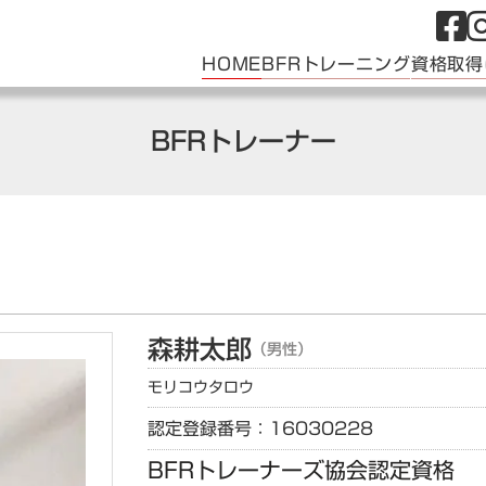
HOME
BFRトレーニング
資格取得
BFRトレーナー
森
耕太郎
（男性）
モリ
コウタロウ
認定登録番号：16030228
BFRトレーナーズ協会認定資格