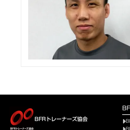
B
BFRトレーナーズ協会
B
B