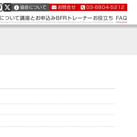
協会について
お問合せ
03-6804-5212
FAQ
について
講座とお申込み
BFRトレーナー
お役立ち