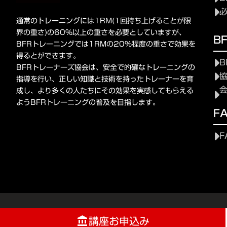
通常のトレーニングには1RM(1回持ち上げることが限
界の重さ)の60%以上の重さを必要としていますが、
B
BFRトレーニングでは1RMの20%程度の重さで効果を
得るとができます。
B
BFRトレーナーズ協会は、安全で的確なトレーニングの
指導を行い、正しい知識と技術を持ったトレーナーを育
成し、より多くの人たちにその効果を実感してもらえる
ようBFRトレーニングの普及を目指します。
F
F
講座お申込み
account_balance