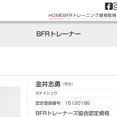
HOME
BFRトレーニング
資格取得
BFRトレーナー
金井
志勇
（男性）
カナイ
シュウ
認定登録番号：15120195
BFRトレーナーズ協会認定資格