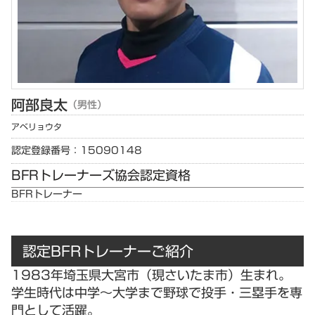
阿部
良太
（男性）
アベ
リョウタ
認定登録番号：15090148
BFRトレーナーズ協会認定資格
BFRトレーナー
認定BFRトレーナーご紹介
1983年埼玉県大宮市（現さいたま市）生まれ。
学生時代は中学～大学まで野球で投手・三塁手を専
門として活躍。