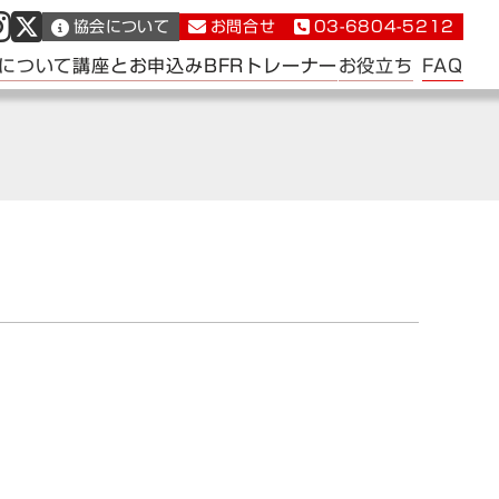
協会について
お問合せ
03-6804-5212
FAQ
について
講座とお申込み
BFRトレーナー
お役立ち