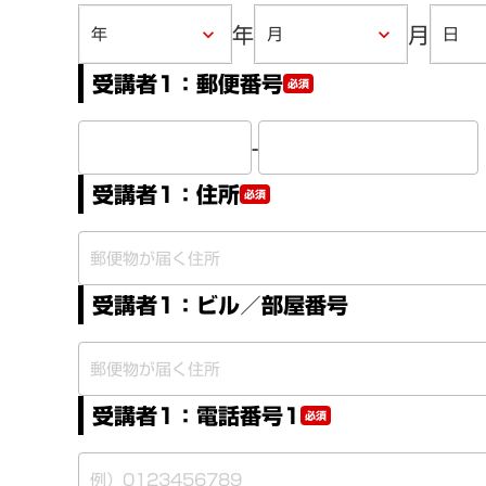
年
月
keyboard_arrow_down
keyboard_arrow_down
受講者1：郵便番号
必須
-
受講者1：住所
必須
受講者1：ビル／部屋番号
受講者1：電話番号1
必須