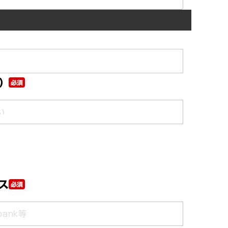
）
必須
ス
必須