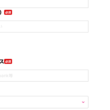
）
必須
ス
必須
keyboard_arrow_down