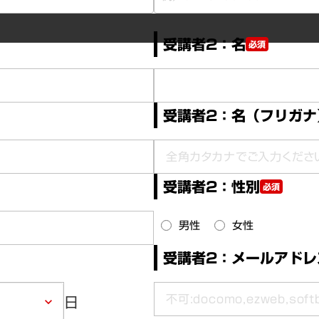
受講者2：名
必須
受講者2：名（フリガナ
受講者2：性別
必須
男性
女性
受講者2：メールアドレ
日
keyboard_arrow_down