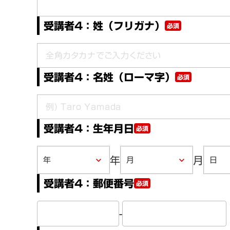
受講者4：姓（フリガナ）
必須
受講者4：名姓（ローマ字）
必須
受講者4：生年月日
必須
年
月
keyboard_arrow_down
keyboard_arrow_down
受講者4：郵便番号
必須
-