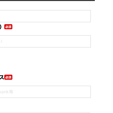
）
必須
ス
必須