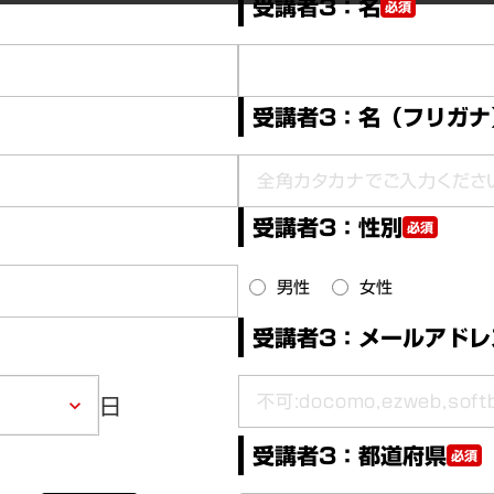
受講者3：名
必須
受講者3：名（フリガナ
受講者3：性別
必須
男性
女性
受講者3：メールアドレ
日
keyboard_arrow_down
受講者3：都道府県
必須