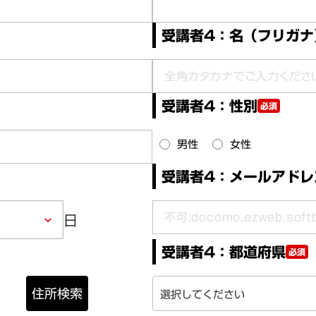
受講者4：名（フリガナ
受講者4：性別
必須
男性
女性
受講者4：メールアドレ
日
keyboard_arrow_down
受講者4：都道府県
必須
住所検索