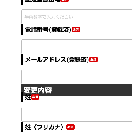
電話番号(登録済)
必須
メールアドレス(登録済)
必須
変更内容
姓
必須
姓（フリガナ）
必須