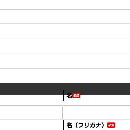
名
必須
名（フリガナ）
必須