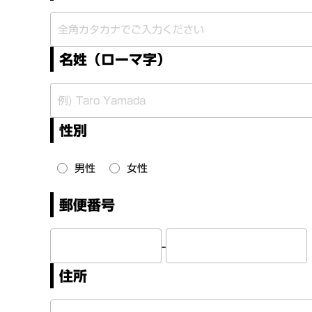
名姓（ローマ字）
性別
男性
女性
郵便番号
-
住所