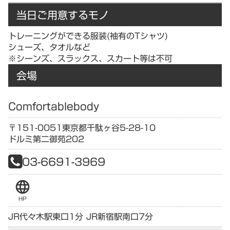
当日ご用意するモノ
トレーニングができる服装(袖有のTシャツ)
シューズ、タオルなど
※シーンズ、スラックス、スカート等は不可
会場
Comfortablebody
〒151-0051
東京都
千駄ヶ谷5-28-10
ドルミ第二御苑202
03-6691-3969
language
HP
JR代々木駅東口1分 JR新宿駅南口7分