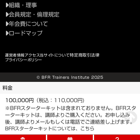
組織・理事
会員規定・倫理規定
年会費について
ロードマップ
特定商取引法律
運営者情報
アクセス
当サイトについて
プライバシーポリシー
© BFR Trainers Institute 2025
料金
100,000円
（税込：110,000円)
※BFRスターターキットは含まれておりません。BFRスタ
ーターキットは、講師よりご購入ください。お申し込み
後、講師よりメールもしくは電話でご連絡差し上げます。
BFRスターターキットについては、こちら
account_balance