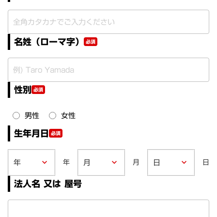
名姓（ローマ字）
必須
性別
必須
男性
女性
生年月日
必須
年
月
日
keyboard_arrow_down
keyboard_arrow_down
keyboard_arrow_down
法人名 又は 屋号