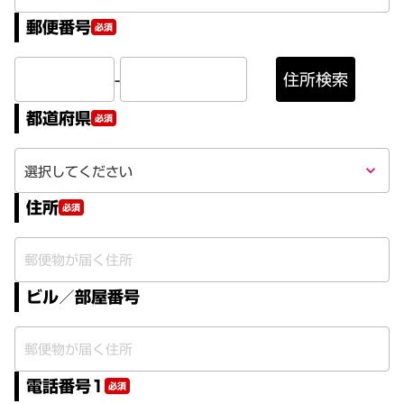
郵便番号
必須
-
住所検索
都道府県
必須
keyboard_arrow_down
住所
必須
ビル／部屋番号
電話番号1
必須