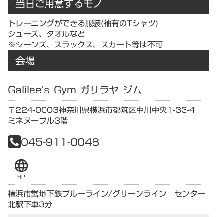
当日ご用意するモノ
トレーニングができる服装(袖有のTシャツ)
シューズ、タオルなど
※シーンズ、スラックス、スカート等は不可
会場
Galilee's Gym ガリラヤ ジム
〒224-0003
神奈川県
横浜市都筑区中川中央1-33-4
ミネヌーブル3階
045-911-0048
language
HP
横浜市営地下鉄ブルーライン/グリーンライン センター
北駅下車3分