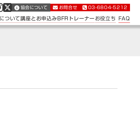
協会について
お問合せ
03-6804-5212
FAQ
について
講座とお申込み
BFRトレーナー
お役立ち