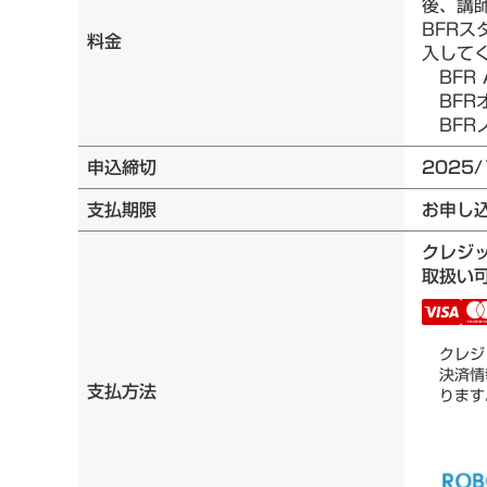
後、講
BFRス
料金
入して
BFR 
BFRオ
BFRノ
申込締切
2025/
支払期限
お申し
クレジ
取扱い可
クレジ
決済情
支払方法
ります