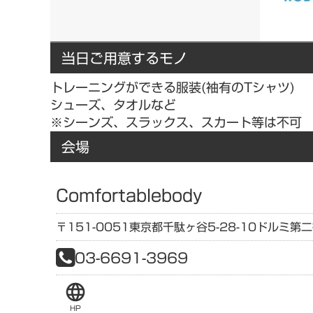
当日ご用意するモノ
トレーニングができる服装(袖有のTシャツ)
シューズ、タオルなど
※シーンズ、スラックス、スカート等は不可
会場
Comfortablebody
〒151-0051
東京都
千駄ヶ谷5-28-10
ドルミ第二
03-6691-3969
language
HP