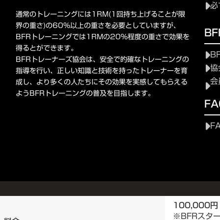
必
通常のトレーニングには1RM(1回持ち上げることが限
界の重さ)の60%以上の重さを必要としていますが、
B
BFRトレーニングでは1RMの20%程度の重さで効果を
得るとができます。
B
BFRトレーナーズ協会は、安全で的確なトレーニングの
協
指導を行い、正しい知識と技術を持ったトレーナーを育
会
成し、より多くの人たちにその効果を実感してもらえる
ようBFRトレーニングの普及を目指します。
FA
F
100,000円
※BFRスタ