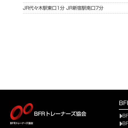
JR代々木駅東口1分 JR新宿駅南口7分
B
BFRトレーナーズ協会
B
B