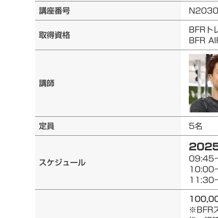
講座番号
N203
BFRト
取得資格
BFR 
講師
定員
5名
2025
09:45
スケジュール
10:00
11:30
100,0
※BF