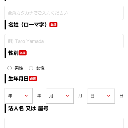
名姓（ローマ字）
必須
性別
必須
男性
女性
生年月日
必須
年
月
日
keyboard_arrow_down
keyboard_arrow_down
keyboard_arrow_down
法人名 又は 屋号