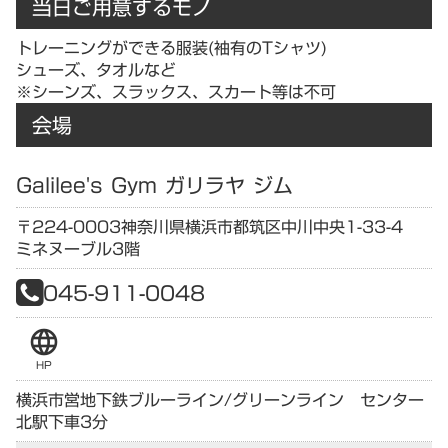
当日ご用意するモノ
トレーニングができる服装(袖有のTシャツ)
シューズ、タオルなど
※シーンズ、スラックス、スカート等は不可
会場
Galilee's Gym ガリラヤ ジム
〒224-0003
神奈川県
横浜市都筑区中川中央1-33-4
ミネヌーブル3階
045-911-0048
language
HP
横浜市営地下鉄ブルーライン/グリーンライン センター
北駅下車3分