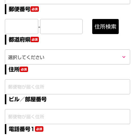
郵便番号
必須
-
住所検索
都道府県
必須
keyboard_arrow_down
住所
必須
ビル／部屋番号
電話番号1
必須