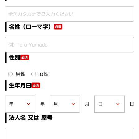
名姓（ローマ字）
必須
性別
必須
男性
女性
生年月日
必須
年
月
日
keyboard_arrow_down
keyboard_arrow_down
keyboard_arrow_down
法人名 又は 屋号