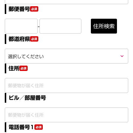
郵便番号
必須
-
住所検索
都道府県
必須
keyboard_arrow_down
住所
必須
ビル／部屋番号
電話番号1
必須