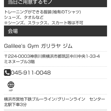
当日ご用意するモノ
トレーニングができる服装(袖有のTシャツ)
シューズ、タオルなど
※シーンズ、スラックス、スカート等は不可
会場
Galilee's Gym ガリラヤ ジム
〒224-0003
神奈川県
横浜市都筑区中川中央1-33-4
ミネヌーブル3階
045-911-0048
language
HP
横浜市営地下鉄ブルーライン/グリーンライン センター
北駅下車3分