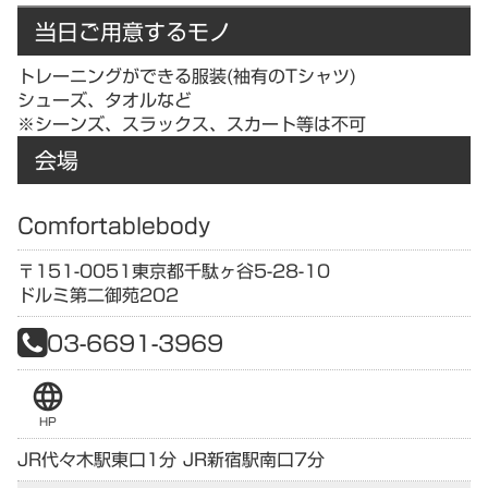
当日ご用意するモノ
トレーニングができる服装(袖有のTシャツ)
シューズ、タオルなど
※シーンズ、スラックス、スカート等は不可
会場
Comfortablebody
〒151-0051
東京都
千駄ヶ谷5-28-10
ドルミ第二御苑202
03-6691-3969
language
HP
JR代々木駅東口1分 JR新宿駅南口7分