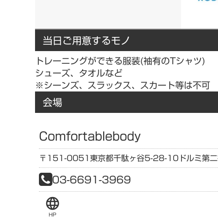
当日ご用意するモノ
トレーニングができる服装(袖有のTシャツ)
シューズ、タオルなど
※シーンズ、スラックス、スカート等は不可
会場
Comfortablebody
〒151-0051
東京都
千駄ヶ谷5-28-10
ドルミ第二
03-6691-3969
language
HP