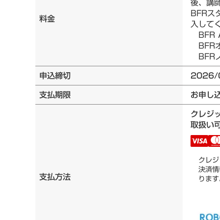
後、講
BFRス
料金
入して
BFR 
BFRオ
BFRノ
申込締切
2026/
支払期限
お申し
クレジ
取扱い可
クレジ
決済情
支払方法
ります