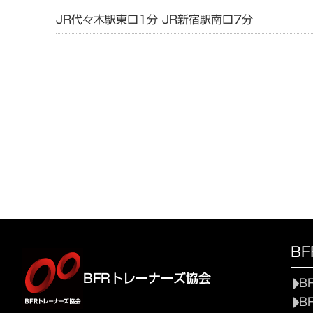
JR代々木駅東口1分 JR新宿駅南口7分
B
BFRトレーナーズ協会
B
B