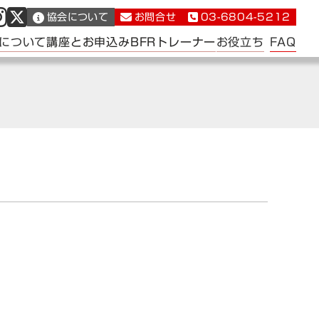
協会について
お問合せ
03-6804-5212
FAQ
について
講座とお申込み
BFRトレーナー
お役立ち