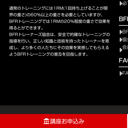
必
通常のトレーニングには1RM(1回持ち上げることが限
界の重さ)の60%以上の重さを必要としていますが、
B
BFRトレーニングでは1RMの20%程度の重さで効果を
得るとができます。
B
BFRトレーナーズ協会は、安全で的確なトレーニングの
協
指導を行い、正しい知識と技術を持ったトレーナーを育
会
成し、より多くの人たちにその効果を実感してもらえる
ようBFRトレーニングの普及を目指します。
FA
F
講座お申込み
account_balance