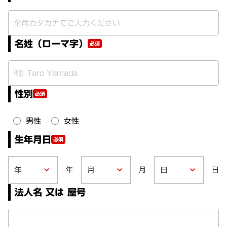
名姓（ローマ字）
必須
性別
必須
男性
女性
生年月日
必須
年
月
日
keyboard_arrow_down
keyboard_arrow_down
keyboard_arrow_down
法人名 又は 屋号