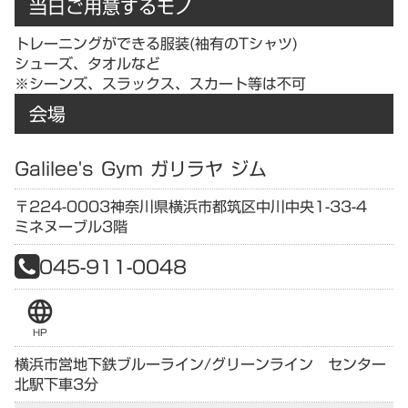
当日ご用意するモノ
トレーニングができる服装(袖有のTシャツ)
シューズ、タオルなど
※シーンズ、スラックス、スカート等は不可
会場
Galilee's Gym ガリラヤ ジム
〒224-0003
神奈川県
横浜市都筑区中川中央1-33-4
ミネヌーブル3階
045-911-0048
language
HP
横浜市営地下鉄ブルーライン/グリーンライン センター
北駅下車3分