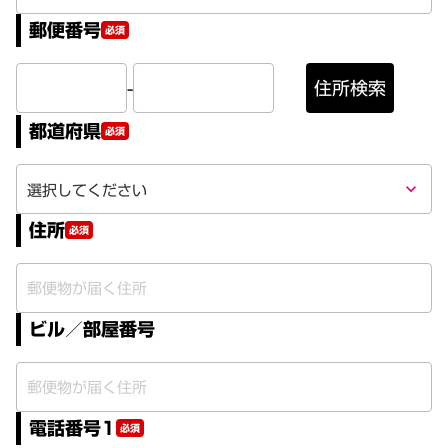
郵便番号
必須
-
住所検索
都道府県
必須
keyboard_arrow_down
住所
必須
ビル／部屋番号
電話番号1
必須