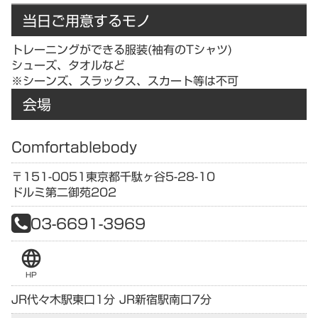
当日ご用意するモノ
トレーニングができる服装(袖有のTシャツ)
シューズ、タオルなど
※シーンズ、スラックス、スカート等は不可
会場
Comfortablebody
〒151-0051
東京都
千駄ヶ谷5-28-10
ドルミ第二御苑202
03-6691-3969
language
HP
JR代々木駅東口1分 JR新宿駅南口7分