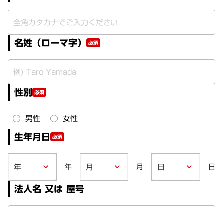
名姓（ローマ字）
必須
性別
必須
男性
女性
生年月日
必須
年
月
日
keyboard_arrow_down
keyboard_arrow_down
keyboard_arrow_down
法人名 又は 屋号