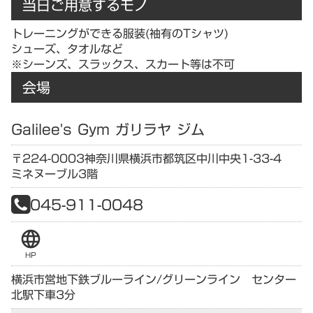
当日ご用意するモノ
トレーニングができる服装(袖有のTシャツ)
シューズ、タオルなど
※シーンズ、スラックス、スカート等は不可
会場
Galilee's Gym ガリラヤ ジム
〒224-0003
神奈川県
横浜市都筑区中川中央1-33-4
ミネヌーブル3階
045-911-0048
language
HP
横浜市営地下鉄ブルーライン/グリーンライン センター
北駅下車3分