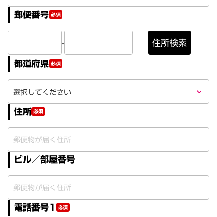
郵便番号
必須
-
住所検索
都道府県
必須
keyboard_arrow_down
住所
必須
ビル／部屋番号
電話番号1
必須