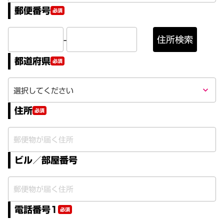
郵便番号
必須
-
住所検索
都道府県
必須
keyboard_arrow_down
住所
必須
ビル／部屋番号
電話番号1
必須