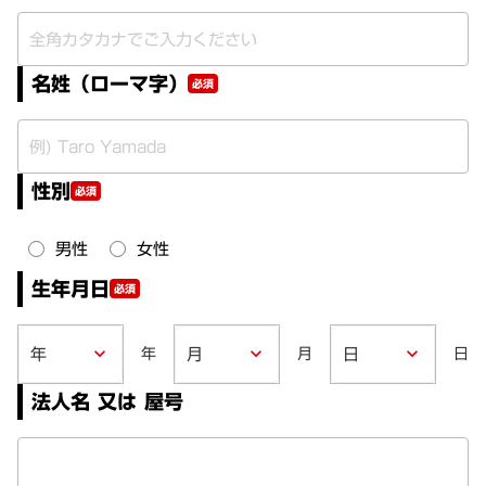
名姓（ローマ字）
必須
性別
必須
男性
女性
生年月日
必須
年
月
日
keyboard_arrow_down
keyboard_arrow_down
keyboard_arrow_down
法人名 又は 屋号