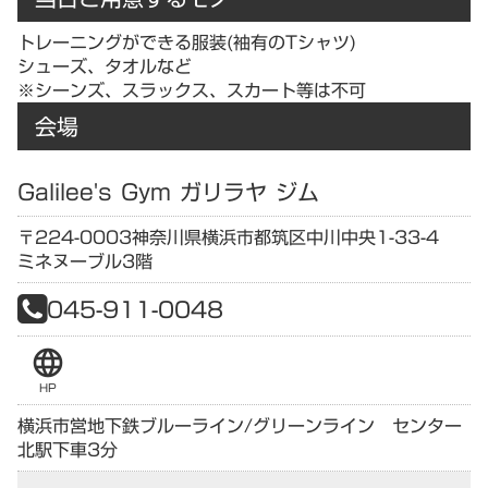
トレーニングができる服装(袖有のTシャツ)
シューズ、タオルなど
※シーンズ、スラックス、スカート等は不可
会場
Galilee's Gym ガリラヤ ジム
〒224-0003
神奈川県
横浜市都筑区中川中央1-33-4
ミネヌーブル3階
045-911-0048
language
HP
横浜市営地下鉄ブルーライン/グリーンライン センター
北駅下車3分