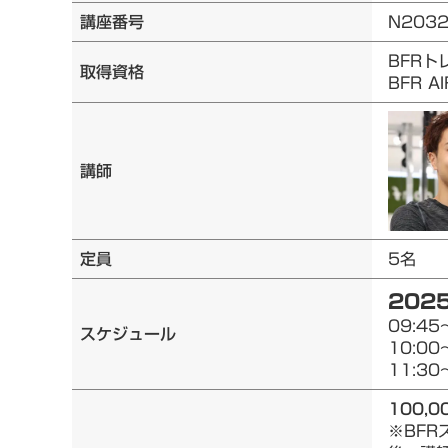
講座番号
N203
BFRト
取得資格
BFR 
講師
定員
5名
2025
09:45
スケジュール
10:00
11:30
100,0
※BF