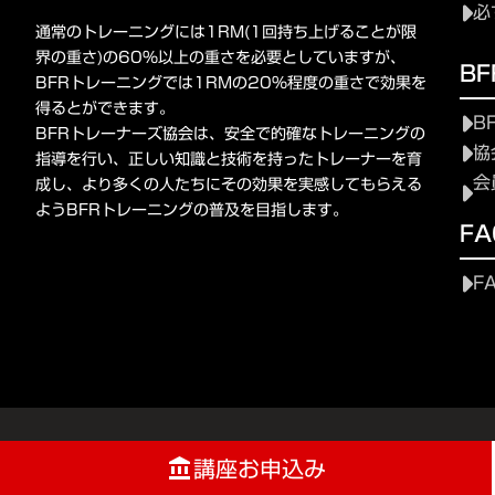
必
通常のトレーニングには1RM(1回持ち上げることが限
界の重さ)の60%以上の重さを必要としていますが、
B
BFRトレーニングでは1RMの20%程度の重さで効果を
得るとができます。
B
BFRトレーナーズ協会は、安全で的確なトレーニングの
協
指導を行い、正しい知識と技術を持ったトレーナーを育
会
成し、より多くの人たちにその効果を実感してもらえる
ようBFRトレーニングの普及を目指します。
FA
F
講座お申込み
account_balance