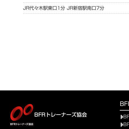
JR代々木駅東口1分 JR新宿駅南口7分
B
BFRトレーナーズ協会
B
B