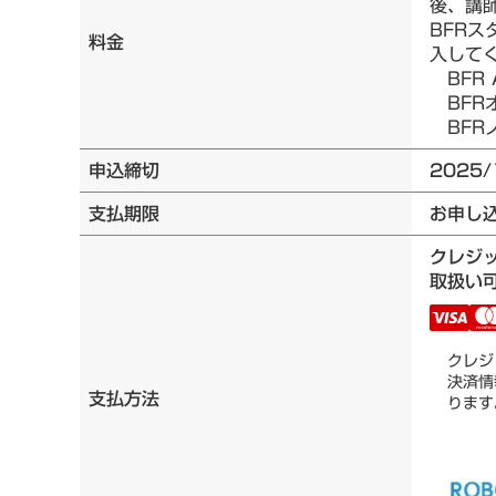
後、講
BFRス
料金
入して
BFR 
BFRオ
BFRノ
申込締切
2025/
支払期限
お申し
クレジ
取扱い可
クレジ
決済情
支払方法
ります