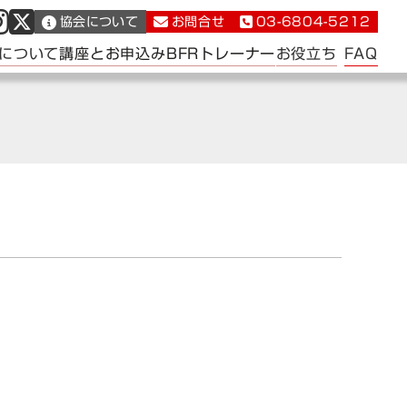
協会について
お問合せ
03-6804-5212
FAQ
について
講座とお申込み
BFRトレーナー
お役立ち