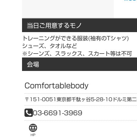
当日ご用意するモノ
トレーニングができる服装(袖有のTシャツ)
シューズ、タオルなど
※シーンズ、スラックス、スカート等は不可
会場
Comfortablebody
〒151-0051
東京都
千駄ヶ谷5-28-10
ドルミ第二
03-6691-3969
language
HP