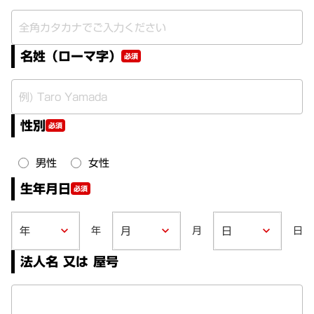
名姓（ローマ字）
必須
性別
必須
男性
女性
生年月日
必須
年
月
日
keyboard_arrow_down
keyboard_arrow_down
keyboard_arrow_down
法人名 又は 屋号