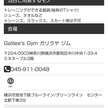
当日ご用意するモノ
トレーニングができる服装(袖有のTシャツ)
シューズ、タオルなど
※シーンズ、スラックス、スカート等は不可
会場
Galilee's Gym ガリラヤ ジム
〒224-0003
神奈川県
横浜市都筑区中川中央1-33-4
ミネヌーブル3階
045-911-0048
language
HP
横浜市営地下鉄ブルーライン/グリーンライン センター
北駅下車3分