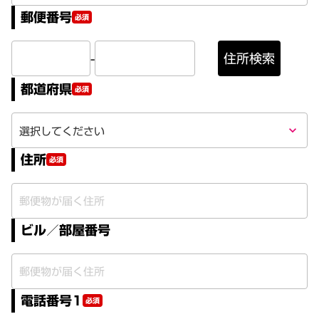
郵便番号
必須
-
住所検索
都道府県
必須
keyboard_arrow_down
住所
必須
ビル／部屋番号
電話番号1
必須