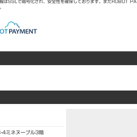
報はSSLで暗号化され、安全性を確保しております。またROBOT PA
。
-4
ミネヌーブル3階