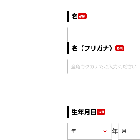
名
必須
名（フリガナ）
必須
生年月日
必須
年
keyboard_arrow_down