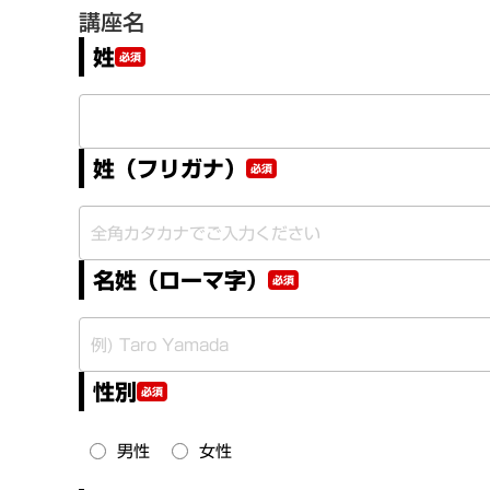
講座名
姓
必須
姓（フリガナ）
必須
名姓（ローマ字）
必須
性別
必須
男性
女性