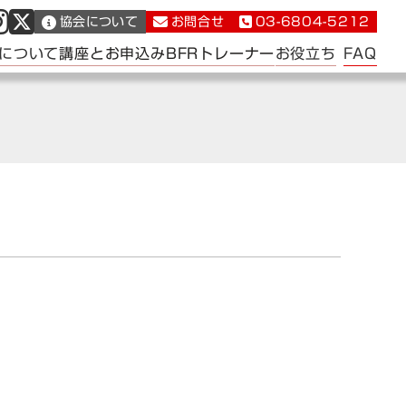
協会について
お問合せ
03-6804-5212
FAQ
について
講座とお申込み
BFRトレーナー
お役立ち