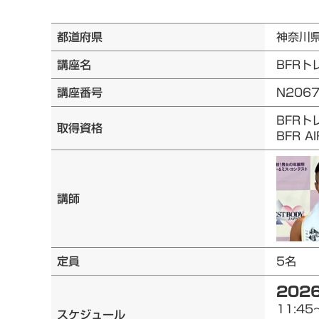
都道府県
神奈川
講座名
BFRト
講座番号
N206
BFRト
取得資格
BFR 
講師
定員
5名
2026
11:45
スケジュール