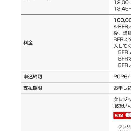
12:00
13:45
100,0
※BF
後、講
BFRス
料金
入して
BFR 
BFRオ
BFRノ
申込締切
2026/
支払期限
お申し
クレジ
取扱い可
クレジ