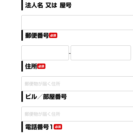
法人名 又は 屋号
郵便番号
必須
-
住所
必須
ビル／部屋番号
電話番号1
必須