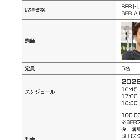
BFRト
取得資格
BFR 
講師
定員
5名
2026
16:45
スケジュール
17:00
18:30
100,0
※BF
後、講
BFRス
料金