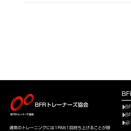
B
BFRトレーナーズ協会
B
B
必
通常のトレーニングには1RM(1回持ち上げることが限