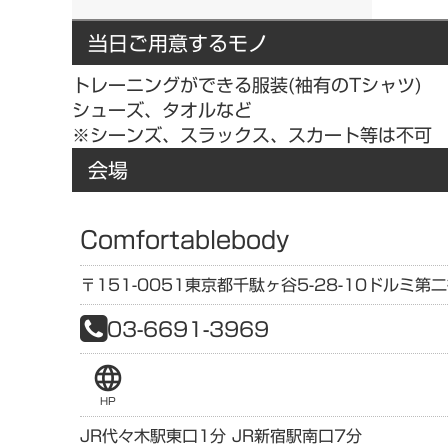
当日ご用意するモノ
トレーニングができる服装(袖有のTシャツ)
シューズ、タオルなど
※シーンズ、スラックス、スカート等は不可
会場
Comfortablebody
〒151-0051
東京都
千駄ヶ谷5-28-10
ドルミ第二
03-6691-3969
language
HP
JR代々木駅東口1分 JR新宿駅南口7分