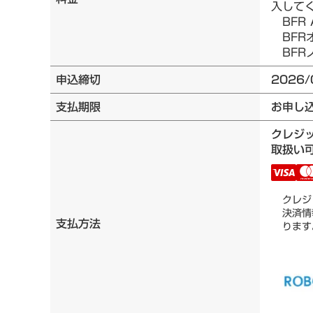
入して
BFR 
BFRオ
BFRノ
申込締切
2026/
支払期限
お申し
クレジ
取扱い可
クレジ
決済情
支払方法
ります