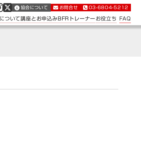
協会について
お問合せ
03-6804-5212
FAQ
について
講座とお申込み
BFRトレーナー
お役立ち