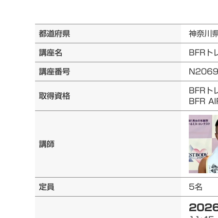
都道府県
神奈川
講座名
BFRト
講座番号
N206
BFRト
取得資格
BFR 
講師
定員
5名
2026