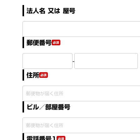
法人名 又は 屋号
郵便番号
必須
-
住所
必須
ビル／部屋番号
電話番号1
必須