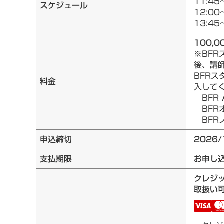
11:45
スケジュール
12:00
13:45
100,0
※BF
後、講
BFRス
料金
入して
BFR 
BFRオ
BFRノ
申込締切
2026/
支払期限
お申し
クレジ
取扱い可