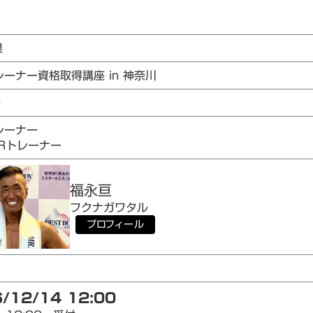
県
レーナー資格取得講座 in 神奈川
9
レーナー
AIRトレーナー
福永
亘
フクナガ
ワタル
プロフィール
/12/14 12:00