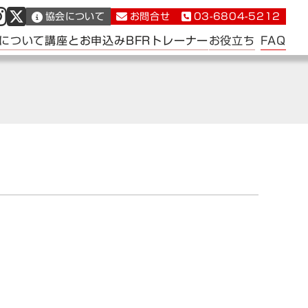
協会について
お問合せ
03-6804-5212
FAQ
について
講座とお申込み
BFRトレーナー
お役立ち