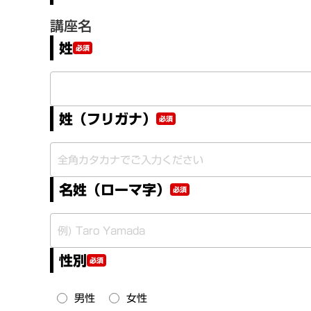
講座名
姓
必須
姓（フリガナ）
必須
名姓（ローマ字）
必須
性別
必須
男性
女性