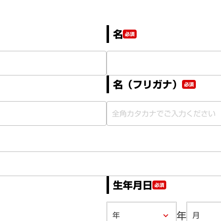
名
必須
名（フリガナ）
必須
生年月日
必須
年
keyboard_arrow_down