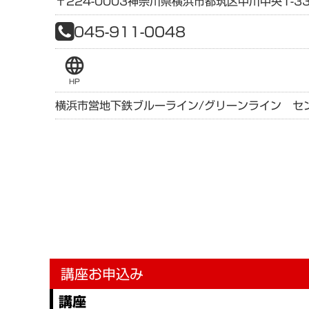
〒224-0003
神奈川県
横浜市都筑区中川中央1-33
045-911-0048
language
HP
横浜市営地下鉄ブルーライン/グリーンライン セ
講座お申込み
講座