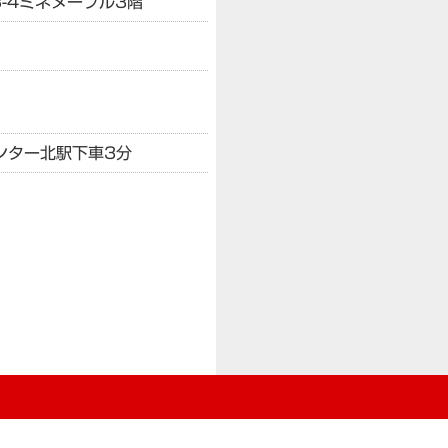
-4
ミネヌーブル3階
ンター北駅下車3分