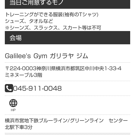
当日ご用意するモノ
トレーニングができる服装(袖有のTシャツ)
シューズ、タオルなど
※シーンズ、スラックス、スカート等は不可
会場
Galilee's Gym ガリラヤ ジム
〒224-0003
神奈川県
横浜市都筑区中川中央1-33-4
ミネヌーブル3階
045-911-0048
language
HP
横浜市営地下鉄ブルーライン/グリーンライン センター
北駅下車3分