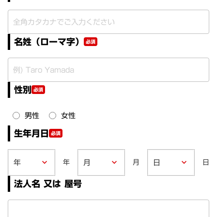
名姓（ローマ字）
必須
性別
必須
男性
女性
生年月日
必須
年
月
日
keyboard_arrow_down
keyboard_arrow_down
keyboard_arrow_down
法人名 又は 屋号