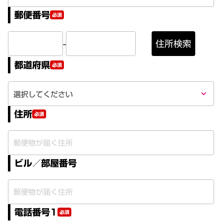
郵便番号
必須
-
住所検索
都道府県
必須
keyboard_arrow_down
住所
必須
ビル／部屋番号
電話番号1
必須