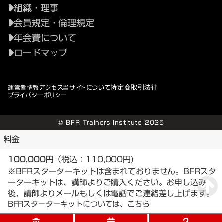
組織・理事
会員規定・倫理規定
年会費について
ロードマップ
特定商取引法律
運営者情報
アクセス
当サイトについて
プライバシーポリシー
© BFR Trainers Institute 2025
料金
100,000円
（税込：110,000円)
※BFRスターターキットは含まれておりません。BFRスタ
ーターキットは、講師よりご購入ください。お申し込み
後、講師よりメールもしくは電話でご連絡差し上げます。
BFRスターターキットについては、こちら
account_balance