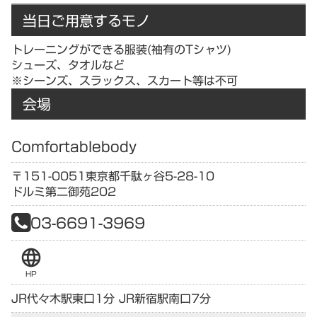
当日ご用意するモノ
トレーニングができる服装(袖有のTシャツ)
シューズ、タオルなど
※シーンズ、スラックス、スカート等は不可
会場
Comfortablebody
〒151-0051
東京都
千駄ヶ谷5-28-10
ドルミ第二御苑202
03-6691-3969
language
HP
JR代々木駅東口1分 JR新宿駅南口7分