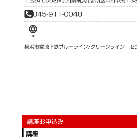
〒224-0003
神奈川県
横浜市都筑区中川中央1-33
045-911-0048
language
HP
横浜市営地下鉄ブルーライン/グリーンライン セ
講座お申込み
講座