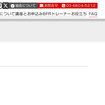
協会について
お問合せ
03-6804-5212
FAQ
について
講座とお申込み
BFRトレーナー
お役立ち