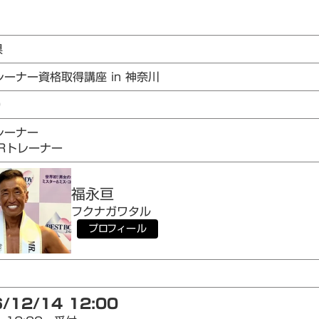
県
レーナー資格取得講座 in 神奈川
9
レーナー
AIRトレーナー
福永
亘
フクナガ
ワタル
プロフィール
/12/14 12:00