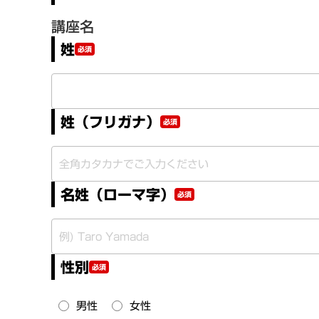
講座名
姓
必須
姓（フリガナ）
必須
名姓（ローマ字）
必須
性別
必須
男性
女性