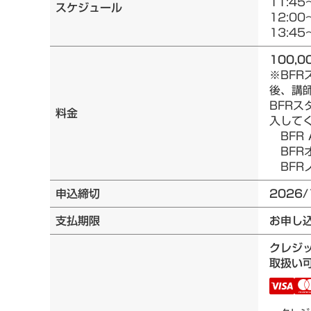
11:45
スケジュール
12:00
13:45
100,0
※BF
後、講
BFRス
料金
入して
BFR 
BFRオ
BFRノ
申込締切
2026/
支払期限
お申し
クレジ
取扱い可