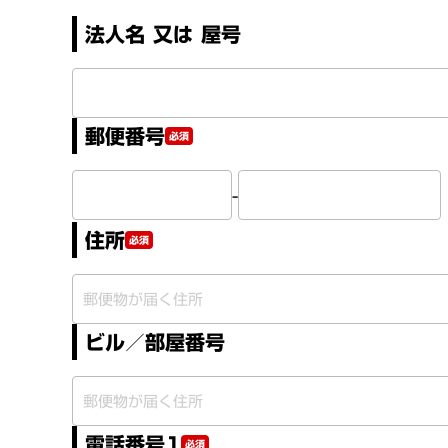
法人名 又は 屋号
郵便番号
必須
-
住所
必須
ビル／部屋番号
電話番号1
必須