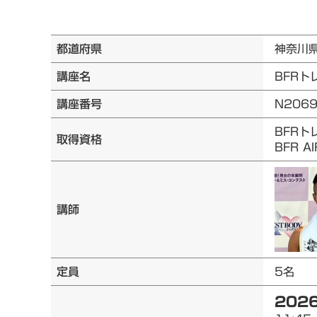
都道府県
神奈川
講座名
BFRト
講座番号
N206
BFRト
取得資格
BFR 
講師
定員
5名
2026