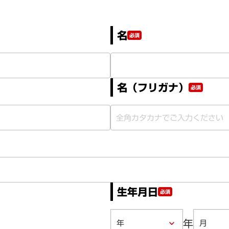
名
必須
名（フリガナ）
必須
生年月日
必須
年
keyboard_arrow_down