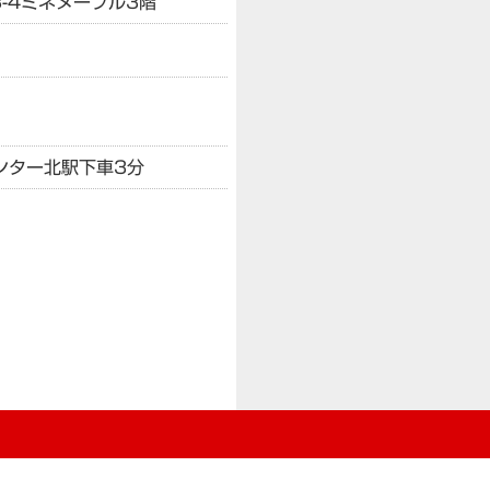
-4
ミネヌーブル3階
ンター北駅下車3分