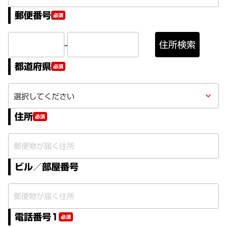
郵便番号
必須
-
住所検索
都道府県
必須
keyboard_arrow_down
住所
必須
ビル／部屋番号
電話番号1
必須