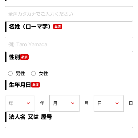
名姓（ローマ字）
必須
性別
必須
男性
女性
生年月日
必須
年
月
日
keyboard_arrow_down
keyboard_arrow_down
keyboard_arrow_down
法人名 又は 屋号