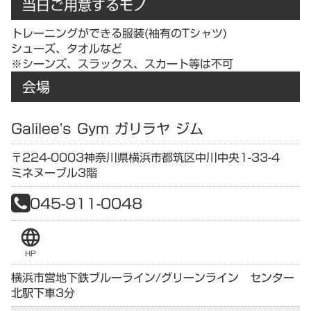
当日ご用意するモノ
トレーニングができる服装(袖有のTシャツ)
シューズ、タオルなど
※シーンズ、スラックス、スカート等は不可
会場
Galilee's Gym ガリラヤ ジム
〒224-0003
神奈川県
横浜市都筑区中川中央1-33-4
ミネヌーブル3階
045-911-0048
language
HP
横浜市営地下鉄ブルーライン/グリーンライン センター
北駅下車3分