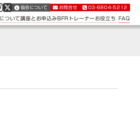
協会について
お問合せ
03-6804-5212
FAQ
について
講座とお申込み
BFRトレーナー
お役立ち