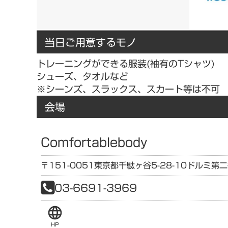
当日ご用意するモノ
トレーニングができる服装(袖有のTシャツ)
シューズ、タオルなど
※シーンズ、スラックス、スカート等は不可
会場
Comfortablebody
〒151-0051
東京都
千駄ヶ谷5-28-10
ドルミ第二
03-6691-3969
language
HP