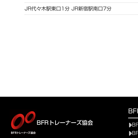
JR代々木駅東口1分 JR新宿駅南口7分
B
BFRトレーナーズ協会
B
B