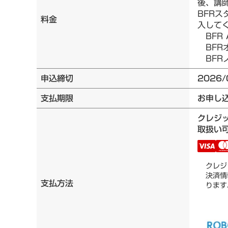
後、講
BFRス
料金
入して
BFR 
BFRオ
BFRノ
申込締切
2026/
支払期限
お申し
クレジ
取扱い可
クレジ
決済情
支払方法
ります