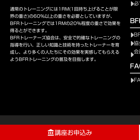
必
通常のトレーニングには1RM(1回持ち上げることが限
界の重さ)の60%以上の重さを必要としていますが、
B
BFRトレーニングでは1RMの20%程度の重さで効果を
得るとができます。
B
BFRトレーナーズ協会は、安全で的確なトレーニングの
協
指導を行い、正しい知識と技術を持ったトレーナーを育
会
成し、より多くの人たちにその効果を実感してもらえる
ようBFRトレーニングの普及を目指します。
FA
F
講座お申込み
account_balance