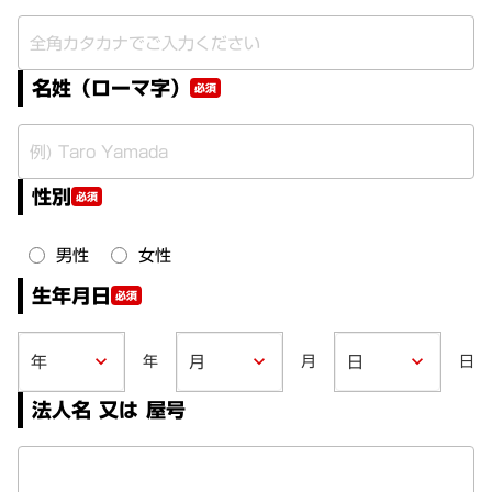
名姓（ローマ字）
必須
性別
必須
男性
女性
生年月日
必須
年
月
日
keyboard_arrow_down
keyboard_arrow_down
keyboard_arrow_down
法人名 又は 屋号