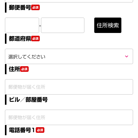
郵便番号
必須
-
住所検索
都道府県
必須
keyboard_arrow_down
住所
必須
ビル／部屋番号
電話番号1
必須