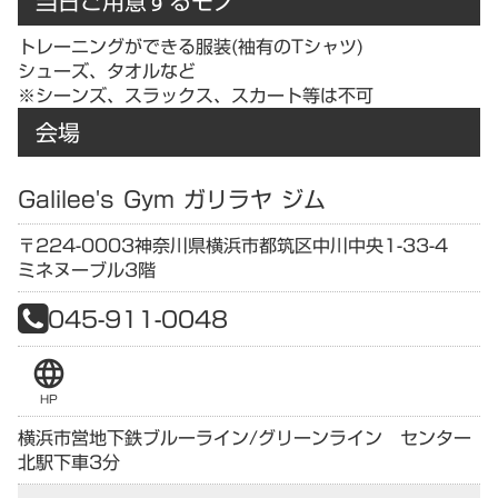
当日ご用意するモノ
トレーニングができる服装(袖有のTシャツ)
シューズ、タオルなど
※シーンズ、スラックス、スカート等は不可
会場
Galilee's Gym ガリラヤ ジム
〒224-0003
神奈川県
横浜市都筑区中川中央1-33-4
ミネヌーブル3階
045-911-0048
language
HP
横浜市営地下鉄ブルーライン/グリーンライン センター
北駅下車3分