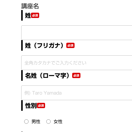
講座名
姓
必須
姓（フリガナ）
必須
名姓（ローマ字）
必須
性別
必須
男性
女性