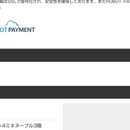
報はSSLで暗号化され、安全性を確保しております。またROBOT PA
。
-4
ミネヌーブル3階