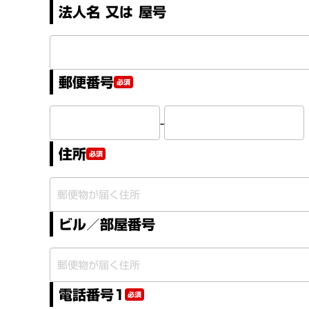
法人名 又は 屋号
郵便番号
必須
-
住所
必須
ビル／部屋番号
電話番号1
必須