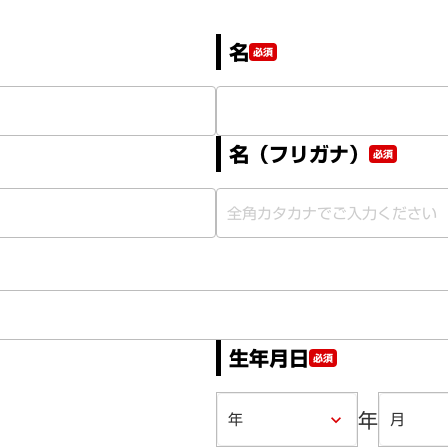
名
必須
名（フリガナ）
必須
生年月日
必須
年
keyboard_arrow_down