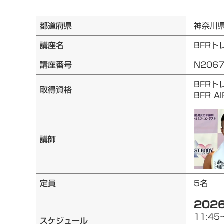
都道府県
神奈川
講座名
BFRト
講座番号
N206
BFRト
取得資格
BFR 
講師
定員
5名
2026
11:45
スケジュール