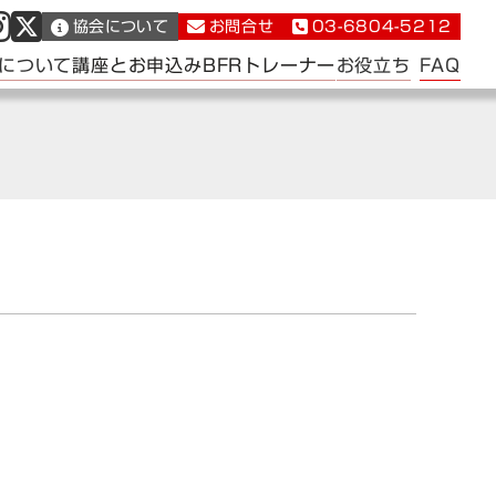
協会について
お問合せ
03-6804-5212
FAQ
について
講座とお申込み
BFRトレーナー
お役立ち