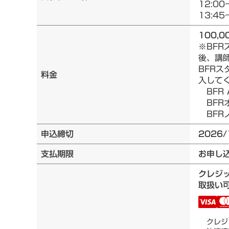
12:00
13:45
100,0
※BF
後、講
BFRス
料金
入して
BFR 
BFRオ
BFRノ
申込締切
2026/
支払期限
お申し
クレジ
取扱い可
クレジ