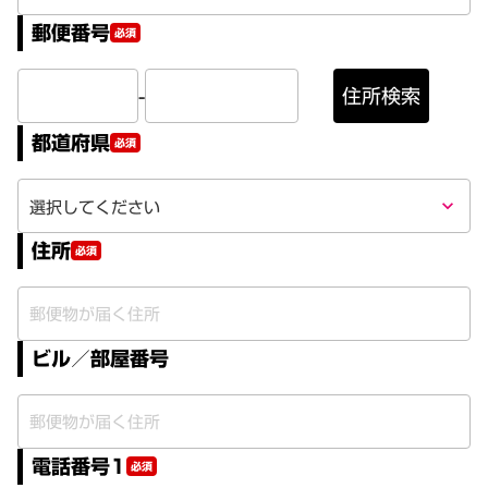
郵便番号
必須
-
住所検索
都道府県
必須
keyboard_arrow_down
住所
必須
ビル／部屋番号
電話番号1
必須