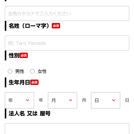
名姓（ローマ字）
必須
性別
必須
男性
女性
生年月日
必須
年
月
日
keyboard_arrow_down
keyboard_arrow_down
keyboard_arrow_down
法人名 又は 屋号