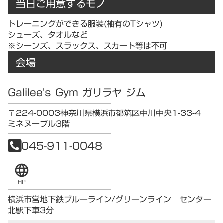
当日ご用意するモノ
トレーニングができる服装(袖有のTシャツ)
シューズ、タオルなど
※シーンズ、スラックス、スカート等は不可
会場
Galilee's Gym ガリラヤ ジム
〒224-0003
神奈川県
横浜市都筑区中川中央1-33-4
ミネヌーブル3階
045-911-0048
language
HP
横浜市営地下鉄ブルーライン/グリーンライン センター
北駅下車3分