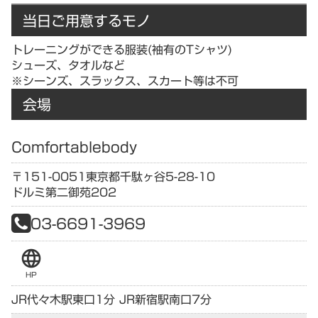
当日ご用意するモノ
トレーニングができる服装(袖有のTシャツ)
シューズ、タオルなど
※シーンズ、スラックス、スカート等は不可
会場
Comfortablebody
〒151-0051
東京都
千駄ヶ谷5-28-10
ドルミ第二御苑202
03-6691-3969
language
HP
JR代々木駅東口1分 JR新宿駅南口7分