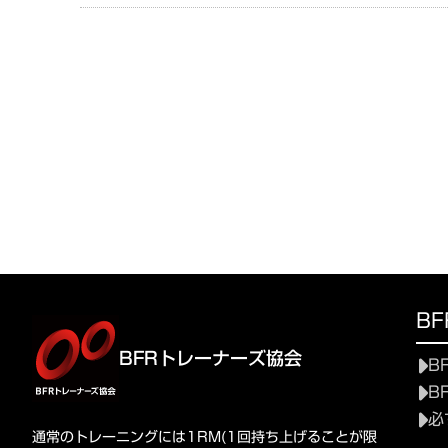
B
BFRトレーナーズ協会
B
B
必
通常のトレーニングには1RM(1回持ち上げることが限