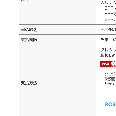
入して
BFR 
BFRオ
BFRノ
申込締切
2026/
支払期限
お申し
クレジ
取扱い可
クレジ
決済情
支払方法
ります