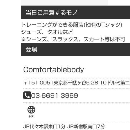
当日ご用意するモノ
トレーニングができる服装(袖有のTシャツ)
シューズ、タオルなど
※シーンズ、スラックス、スカート等は不可
会場
Comfortablebody
〒151-0051
東京都
千駄ヶ谷5-28-10
ドルミ第二
03-6691-3969
language
HP
JR代々木駅東口1分 JR新宿駅南口7分