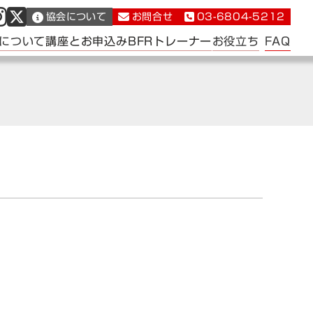
協会について
お問合せ
03-6804-5212
FAQ
について
講座とお申込み
BFRトレーナー
お役立ち