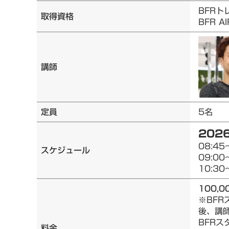
BFRト
取得資格
BFR 
講師
定員
5名
2026
08:45
スケジュール
09:00
10:30
100,0
※BF
後、講
BFRス
料金