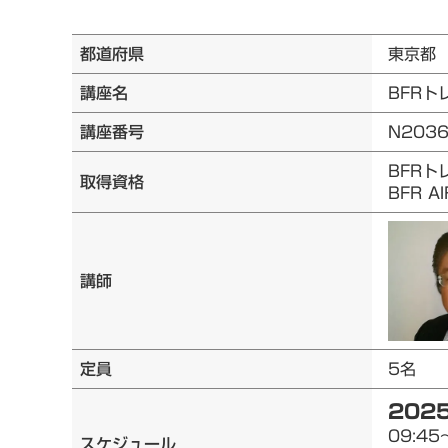
都道府県
東京都
講座名
BFRト
講座番号
N203
BFRト
取得資格
BFR 
講師
定員
5名
2025
09:45
スケジュール