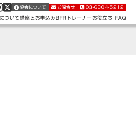
協会について
お問合せ
03-6804-5212
FAQ
について
講座とお申込み
BFRトレーナー
お役立ち