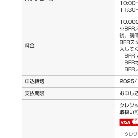
10:00
11:30
10,00
※BF
後、講
BFRス
料金
入して
BFR 
BFRオ
BFRノ
申込締切
2025/
支払期限
お申し
クレジ
取扱い可
クレジ