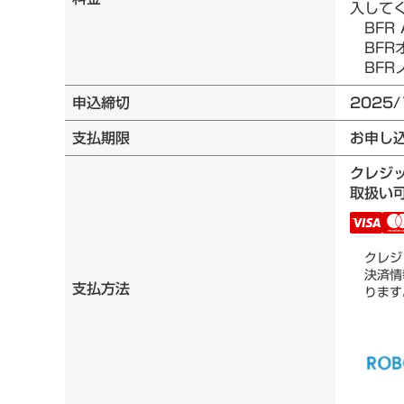
入して
BFR 
BFRオ
BFRノ
申込締切
2025/
支払期限
お申し
クレジ
取扱い可
クレジ
決済情
支払方法
ります