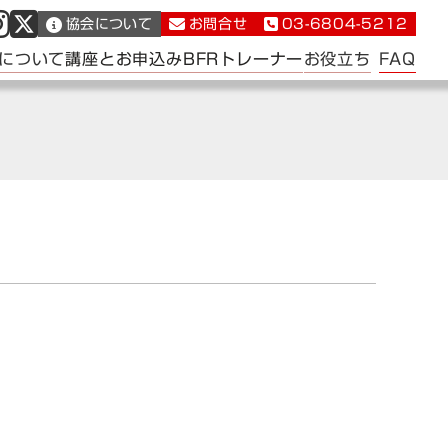
協会について
お問合せ
03-6804-5212
FAQ
について
講座とお申込み
BFRトレーナー
お役立ち