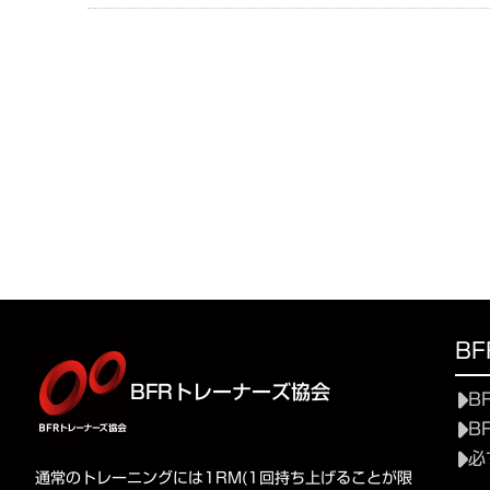
B
BFRトレーナーズ協会
B
B
必
通常のトレーニングには1RM(1回持ち上げることが限