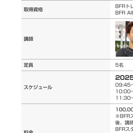
BFRト
取得資格
BFR 
講師
定員
5名
2025
09:45
スケジュール
10:00
11:30
100,0
※BF
後、講
BFRス
料金