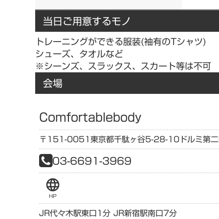
当日ご用意するモノ
トレーニングができる服装(袖有のTシャツ)
シューズ、タオルなど
※シーンズ、スラックス、スカート等は不可
会場
Comfortablebody
〒151-0051
東京都
千駄ヶ谷5-28-10
ドルミ第二
03-6691-3969
language
HP
JR代々木駅東口1分 JR新宿駅南口7分