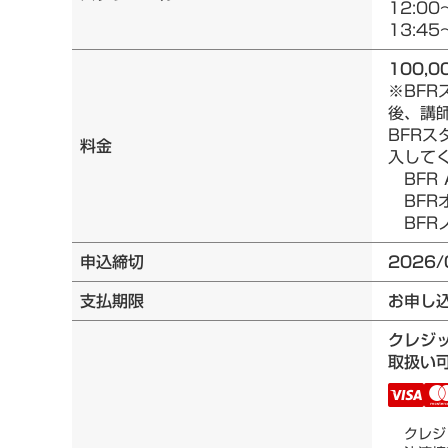
12:00
13:45
100,0
※BF
後、講
BFRス
料金
入して
BFR 
BFRオ
BFRノ
申込締切
2026/
支払期限
お申し
クレジ
取扱い可
クレジ