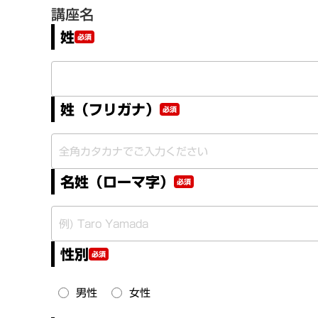
講座名
姓
必須
姓（フリガナ）
必須
名姓（ローマ字）
必須
性別
必須
男性
女性