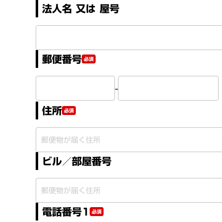
法人名 又は 屋号
郵便番号
必須
-
住所
必須
ビル／部屋番号
電話番号1
必須