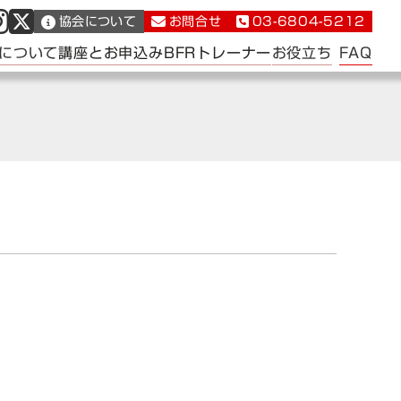
協会について
お問合せ
03-6804-5212
FAQ
について
講座とお申込み
BFRトレーナー
お役立ち