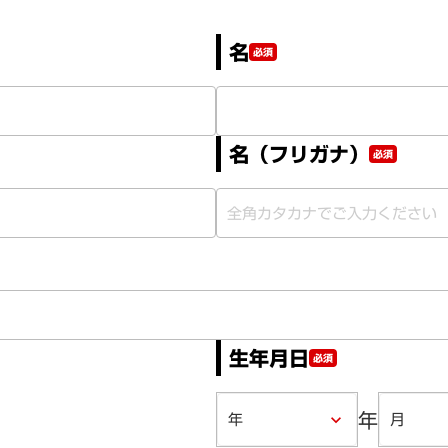
名
必須
名（フリガナ）
必須
生年月日
必須
年
keyboard_arrow_down