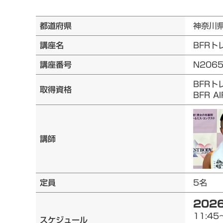
都道府県
神奈川
講座名
BFRト
講座番号
N206
BFRト
取得資格
BFR 
講師
定員
5名
2026
11:45
スケジュール