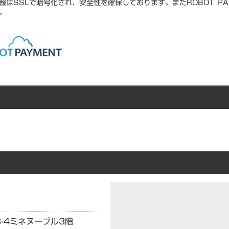
報はSSLで暗号化され、安全性を確保しております。またROBOT PA
。
-4
ミネヌーブル3階