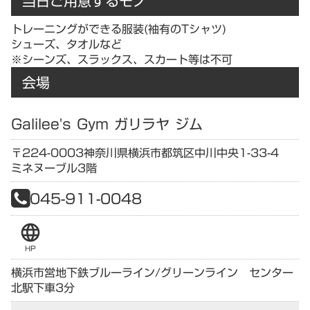
当日ご用意するモノ
トレーニングができる服装(袖有のTシャツ)
シューズ、タオルなど
※シーンズ、スラックス、スカート等は不可
会場
Galilee's Gym ガリラヤ ジム
〒224-0003
神奈川県
横浜市都筑区中川中央1-33-4
ミネヌーブル3階
045-911-0048
language
HP
横浜市営地下鉄ブルーライン/グリーンライン センター
北駅下車3分