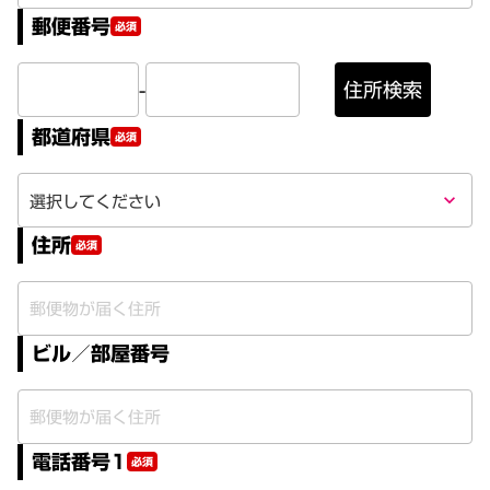
郵便番号
必須
-
住所検索
都道府県
必須
keyboard_arrow_down
住所
必須
ビル／部屋番号
電話番号1
必須