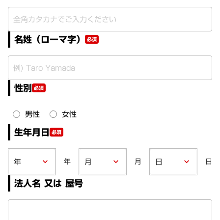
名姓（ローマ字）
必須
性別
必須
男性
女性
生年月日
必須
年
月
日
keyboard_arrow_down
keyboard_arrow_down
keyboard_arrow_down
法人名 又は 屋号