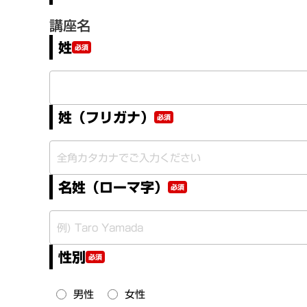
講座名
姓
必須
姓（フリガナ）
必須
名姓（ローマ字）
必須
性別
必須
男性
女性