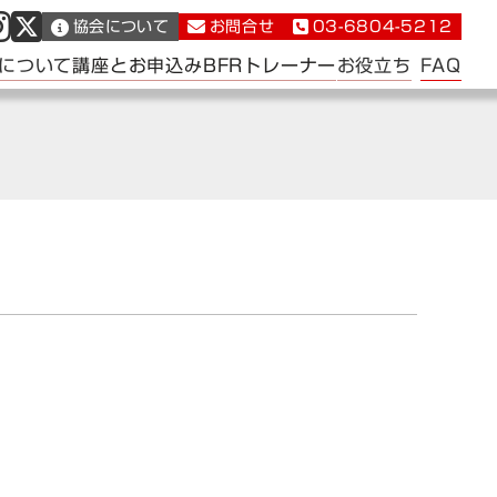
協会について
お問合せ
03-6804-5212
FAQ
について
講座とお申込み
BFRトレーナー
お役立ち