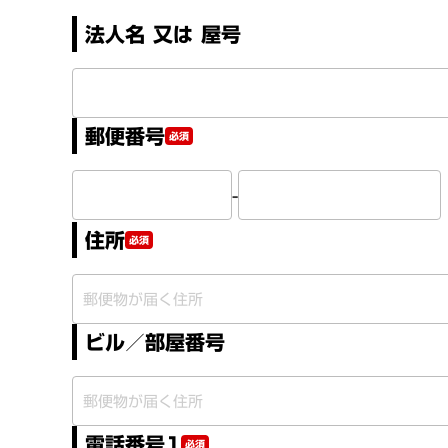
法人名 又は 屋号
郵便番号
必須
-
住所
必須
ビル／部屋番号
電話番号1
必須