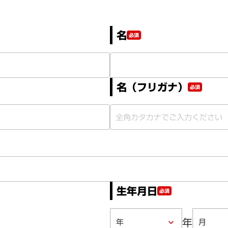
名
必須
名（フリガナ）
必須
生年月日
必須
年
keyboard_arrow_down