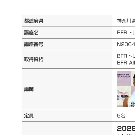
都道府県
神奈川
講座名
BFRト
講座番号
N206
BFRト
取得資格
BFR 
講師
定員
5名
2026