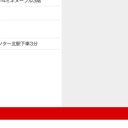
-4
ミネヌーブル3階
ンター北駅下車3分