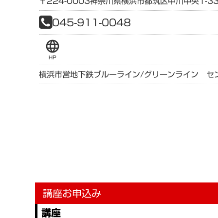
〒224-0003
神奈川県
横浜市都筑区中川中央1-33
045-911-0048
language
HP
横浜市営地下鉄ブルーライン/グリーンライン セ
講座お申込み
講座