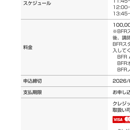
11:45
スケジュール
12:00
13:45
100,0
※BF
後、講
BFRス
料金
入して
BFR 
BFRオ
BFRノ
申込締切
2026/
支払期限
お申し
クレジ
取扱い可