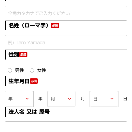
名姓（ローマ字）
必須
性別
必須
男性
女性
生年月日
必須
年
月
日
keyboard_arrow_down
keyboard_arrow_down
keyboard_arrow_down
法人名 又は 屋号