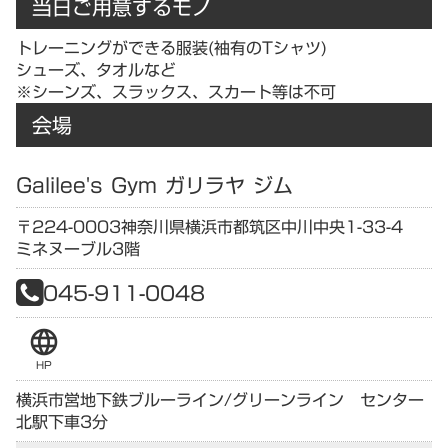
当日ご用意するモノ
トレーニングができる服装(袖有のTシャツ)
シューズ、タオルなど
※シーンズ、スラックス、スカート等は不可
会場
Galilee's Gym ガリラヤ ジム
〒224-0003
神奈川県
横浜市都筑区中川中央1-33-4
ミネヌーブル3階
045-911-0048
language
HP
横浜市営地下鉄ブルーライン/グリーンライン センター
北駅下車3分