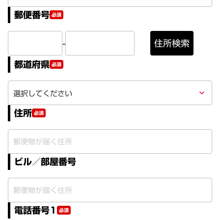
郵便番号
必須
-
住所検索
都道府県
必須
keyboard_arrow_down
住所
必須
ビル／部屋番号
電話番号1
必須