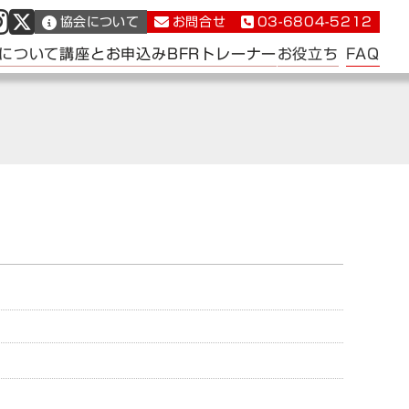
協会について
お問合せ
03-6804-5212
FAQ
について
講座とお申込み
BFRトレーナー
お役立ち