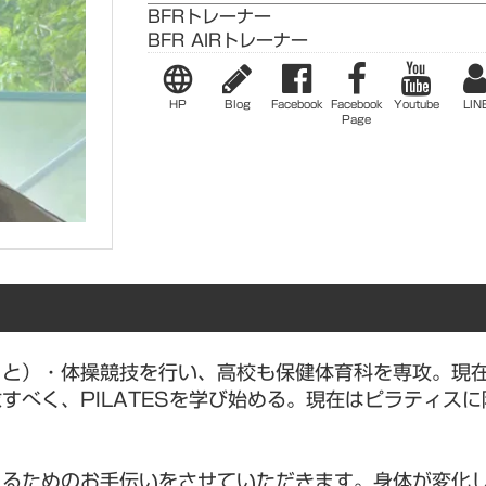
BFRトレーナー
BFR AIRトレーナー
language
HP
Blog
Facebook
Facebook
Youtube
LIN
Page
っと）・体操競技を行い、高校も保健体育科を専攻。現
すべく、PILATESを学び始める。現在はピラティス
れるためのお手伝いをさせていただきます。身体が変化