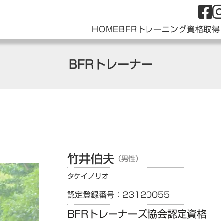
HOME
BFRトレーニング
資格取得
BFRトレーナー
竹井
伯夫
（男性）
タケイ
ノリオ
認定登録番号：23120055
BFRトレーナーズ協会認定資格