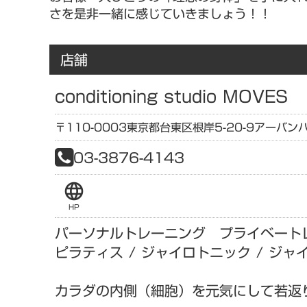
さを是非一緒に感じていきましょう！！
店舗
conditioning studio MOVES
〒110-0003
東京都
台東区根岸5-20-9
アーバンハ
03-3876-4143
language
HP
パーソナルトレーニング プライベート
ピラティス / ジャイロトニック / ジ
カラダの内側（細胞）を元気にして若