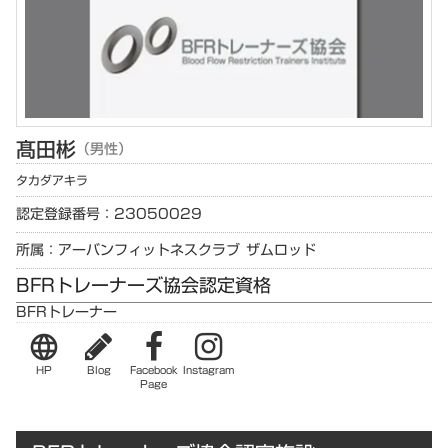
髙田
彬
（男性）
タカダ
アキラ
認定登録番号：23050029
所属：アーバンフィットネスクラブ ザムロッド
BFRトレーナーズ協会認定資格
BFRトレーナー
language
HP
Blog
Facebook
Instagram
Page