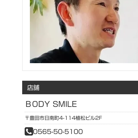
店舗
ＢODY SMILE
〒
豊田市日南町4-114
植松ビル2F
0565-50-5100