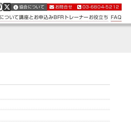
協会について
お問合せ
03-6804-5212
FAQ
について
講座とお申込み
BFRトレーナー
お役立ち