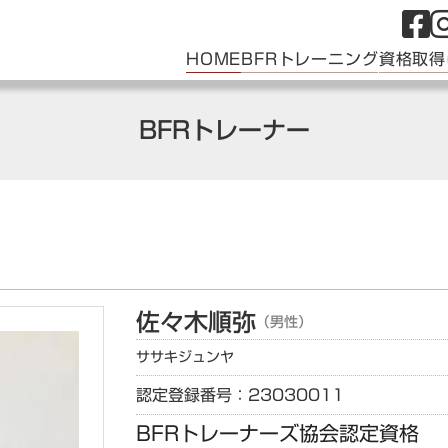
HOME
BFRトレーニング
資格取得
BFRトレーナー
佐々木
順弥
（男性）
ササキ
ジュンヤ
認定登録番号：23030011
BFRトレーナーズ協会認定資格