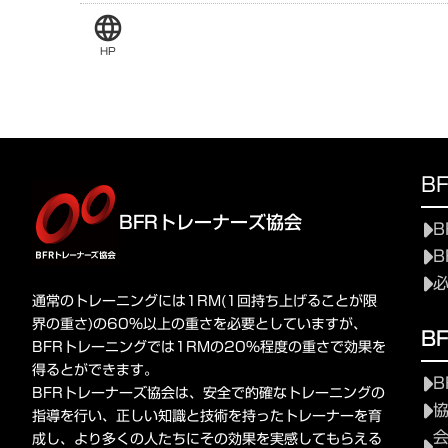
language
HP
B
BFRトレーナーズ協会
B
B
通常のトレーニングには1RM(1回持ち上げることが限
界の重さ)の60%以上の重さを必要としていますが、
B
BFRトレーニングでは1RMの20%程度の重さで効果を
得るとができます。
B
BFRトレーナーズ協会は、安全で的確なトレーニングの
指導を行い、正しい知識と技術を持ったトレーナーを育
成し、より多くの人たちにその効果を実感してもらえる