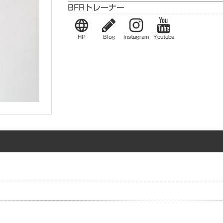
BFRトレーナー
language
HP
Blog
Instagram
Youtube