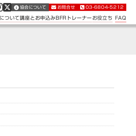
協会について
お問合せ
03-6804-5212
FAQ
について
講座とお申込み
BFRトレーナー
お役立ち