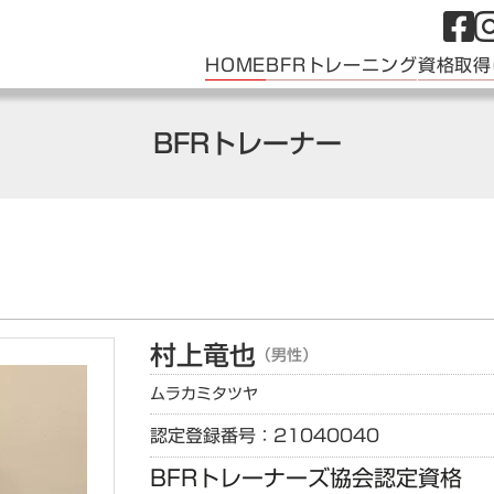
HOME
BFRトレーニング
資格取得
BFRトレーナー
村上
竜也
（男性）
ムラカミ
タツヤ
認定登録番号：21040040
BFRトレーナーズ協会認定資格